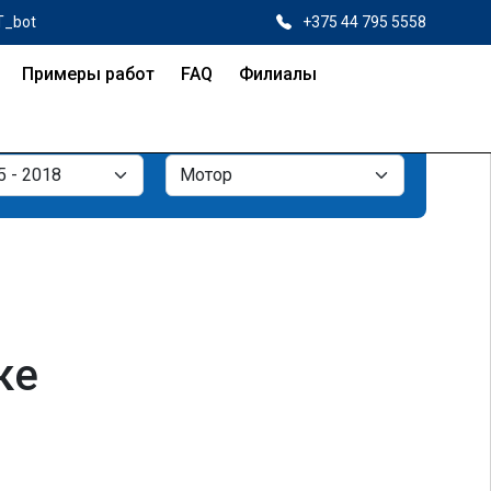
T_bot
+375 44 795 5558
Примеры работ
FAQ
Филиалы
ке