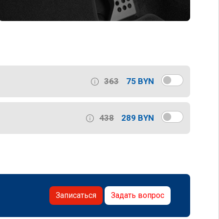
363
75 BYN
438
289 BYN
Записаться
Задать вопрос