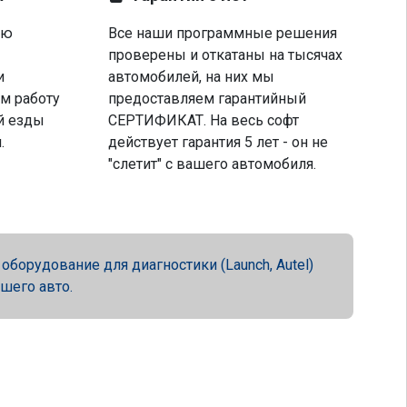
ую
Все наши программные решения
проверены и откатаны на тысячах
и
автомобилей, на них мы
м работу
предоставляем гарантийный
й езды
СЕРТИФИКАТ. На весь софт
.
действует гарантия 5 лет - он не
"слетит" с вашего автомобиля.
орудование для диагностики (Launch, Autel)
ашего авто.