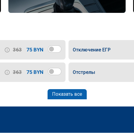
363
75 BYN
Отключение ЕГР
363
75 BYN
Отстрелы
Показать все