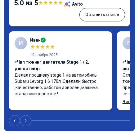
5.0 из 5
★
★
★
★
★
Avito
Оставить отзыв
Иван
✓
И
Г
★
★
★
★
★
19 ноября 2025
«Чип тюнинг двигателя Stage 1 / 2,
«Чип т
диностенд»
автомо
Делал прошивку stage 1 на автомобиль 
Отлична
Subaru Levorg 1.6 170л .Сделали быстро 
тюнинго
,качественно, работой доволен ,машина 
преобра
стала поинтереснее !
низов, 
Расход 
Читать 
снизилс
подробн
всем, к
‹
›