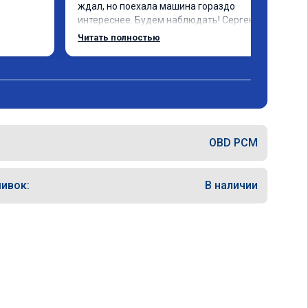
ждал, но поехала машина гораздо 
интереснее. Будем наблюдать! Сергею 
отдельное спасибо за профессионально 
Читать полностью
выполненную работу!
OBD PCM
ивок:
В наличии