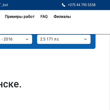
T_bot
+375 44 795 5558
Примеры работ
FAQ
Филиалы
нске.