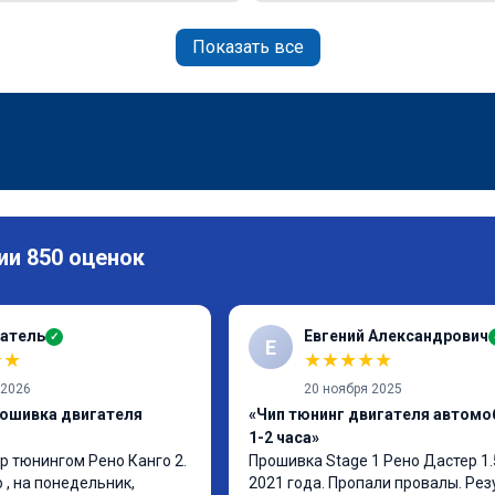
Показать все
ии 850 оценок
атель
Евгений Александрович
✓
Е
★
★
★
★
★
★
★
 2026
20 ноября 2025
рошивка двигателя
«Чип тюнинг двигателя автомо
1-2 часа»
p тюнингом Рено Канго 2.

Прошивка Stage 1 Рено Дастер 1.
, на понедельник, 
2021 года. Пропали провалы. Рез