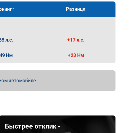
юнинг*
Разница
88 л.с.
+17 л.с.
49 Нм
+23 Нм
мом автомобиле.
Быстрее отклик -