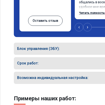
общались в воск
удобное мне врем
Работу выполнили
Читать полност
качественно, эф
Оставить отзыв
🤝
‹
›
Блок управления (ЭБУ):
Срок работ:
Возможна индивидуальная настройка:
Примеры наших работ: