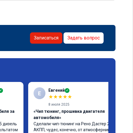
Записаться
Задать вопрос
Евгений
✓
✓
Е
★
★
★
★
★
8 июля 2025
биля за
«Чип тюнинг, прошивка двигателя
автомобиля»
5 дизель 
Сделали чип-тюнинг на Рено Дастер 2.0 
ультатом 
АКПП, чудес, конечно, от атмосферника не 