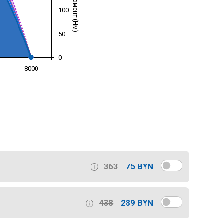
100
50
0
8000
)
363
75 BYN
438
289 BYN