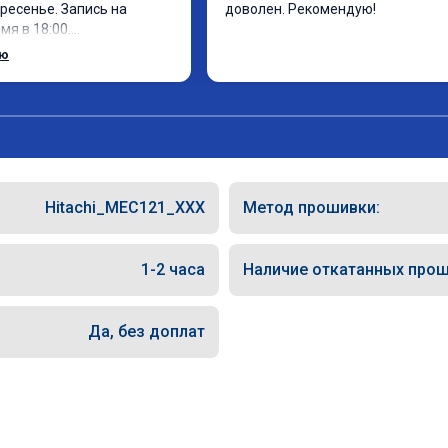
ресенье. Запись на 
доволен. Рекомендую!
я в 18:00.

 за 30 минут, 
ью
фектом доволен. Спасибо 
Hitachi_MEC121_XXX
Метод прошивки:
1-2 часа
Наличие откатанных прош
Да, без доплат