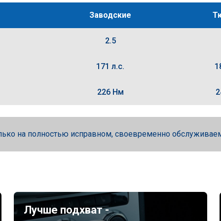
Заводские
Т
2.5
171 л.с.
1
226 Нм
2
лько на полностью исправном, своевременно обслуживае
Лучше подхват -