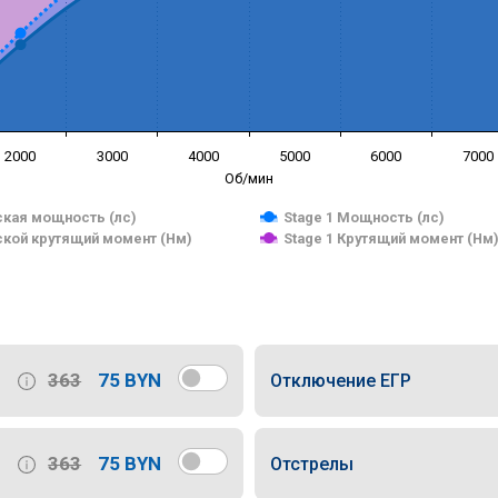
2000
3000
4000
5000
6000
7000
Об/мин
кая мощность (лс)
Stage 1 Мощность (лс)
кой крутящий момент (Нм)
Stage 1 Крутящий момент (Нм
363
75 BYN
Отключение ЕГР
363
75 BYN
Отстрелы