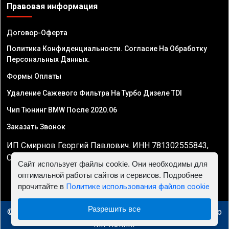
Правовая информация
Договор-Оферта
Политика Конфиденциальности. Согласие На Обработку
Персональных Данных.
Формы Оплаты
Удаление Сажевого Фильтра На Турбо Дизеле TDI
Чип Тюнинг BMW После 2020.06
Заказать Звонок
ИП Смирнов Георгий Павлович. ИНН 781302555843,
ОГРНИП 324470400032610
Сайт использует файлы cookie. Они необходимы для
оптимальной работы сайтов и сервисов. Подробнее
прочитайте в
Политике использования файлов cookie
Разрешить все
© 2010 - 2026 Чип тюнинг в Минске - Автосервис "Евро
Чип Тюнинг"