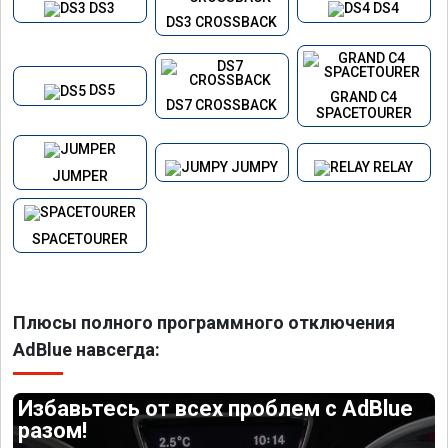
DS3
DS4
DS3 CROSSBACK
DS5
GRAND C4
DS7 CROSSBACK
SPACETOURER
JUMPY
RELAY
JUMPER
SPACETOURER
Плюсы полного программного отключения
AdBlue навсегда:
Избавьтесь от всех проблем с AdBlue
разом!