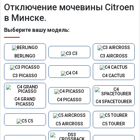
Отключение мочевины Citroen
в Минске.
Выберите вашу модель:
C3
BERLINGO
C3 AIRCROSS
C4
C3 PICASSO
C4 CACTUS
C4 GRAND
C4 PICASSO
C4 SPACETOURER
PICASSO
C5
C5 AIRCROSS
C5 TOURER