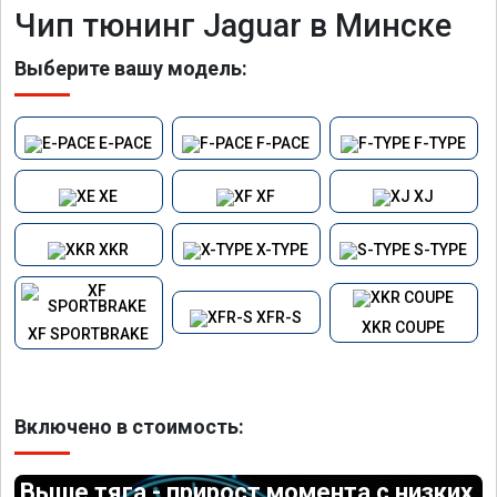
Чип тюнинг Jaguar в Минске
Выберите вашу модель:
E-PACE
F-PACE
F-TYPE
XE
XF
XJ
XKR
X-TYPE
S-TYPE
XFR-S
XKR COUPE
XF SPORTBRAKE
Включено в стоимость:
Выше тяга - прирост момента с низких