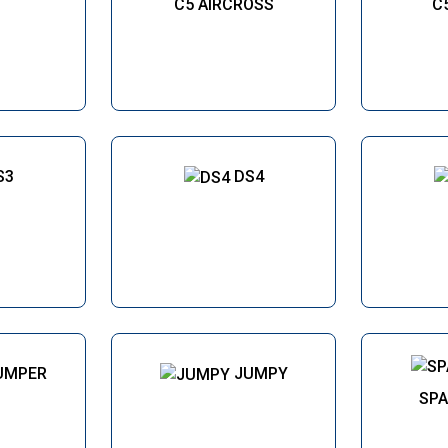
C5 AIRCROSS
C
S3
DS4
UMPER
JUMPY
SP