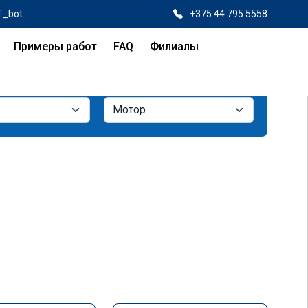
T_bot
+375 44 795 5558
Примеры работ
FAQ
Филиалы