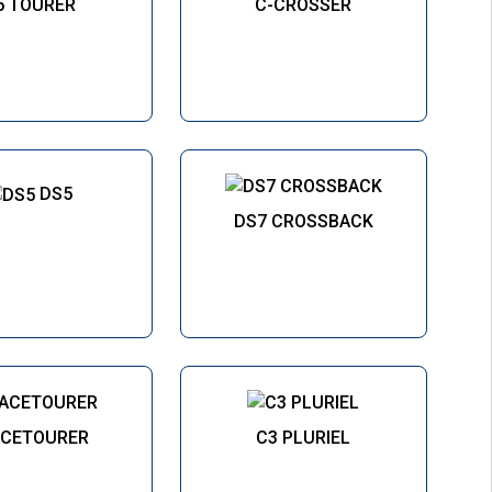
5 TOURER
C-CROSSER
DS5
DS7 CROSSBACK
ACETOURER
C3 PLURIEL