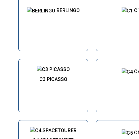
BERLINGO
C
C
C3 PICASSO
C