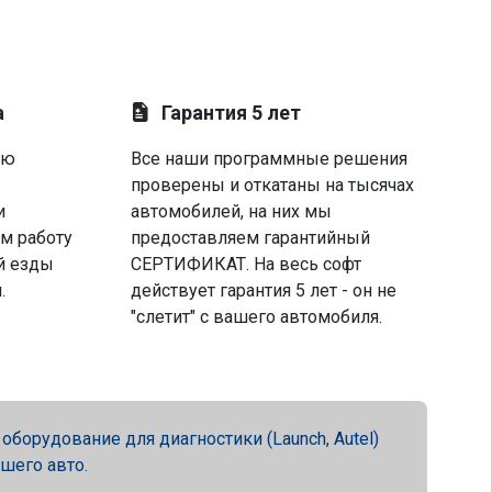
а
Гарантия 5 лет
ую
Все наши программные решения
проверены и откатаны на тысячах
и
автомобилей, на них мы
м работу
предоставляем гарантийный
й езды
СЕРТИФИКАТ. На весь софт
.
действует гарантия 5 лет - он не
"слетит" с вашего автомобиля.
орудование для диагностики (Launch, Autel)
ашего авто.