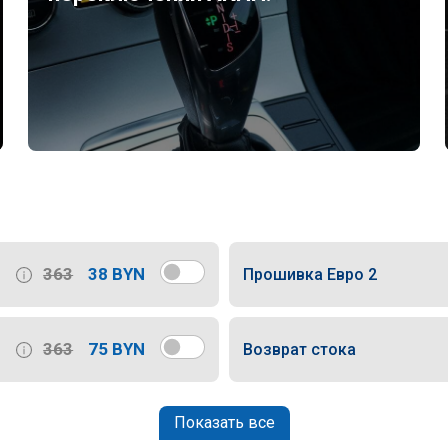
363
38 BYN
Прошивка Евро 2
363
75 BYN
Возврат стока
Показать все