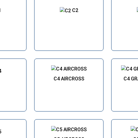
1
C2
4
C4 AIRCROSS
C4 GR
5